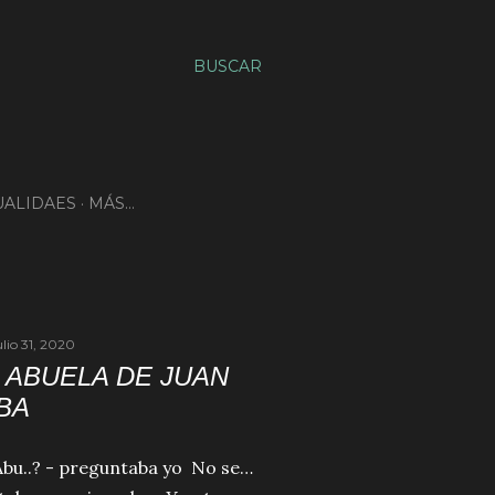
BUSCAR
ALIDAES
MÁS…
ulio 31, 2020
A ABUELA DE JUAN
BA
 Abu..? - preguntaba yo No se…