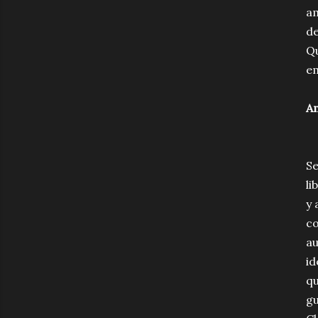
am
de
Qu
em
Am
Se
li
y 
co
au
id
qu
gu