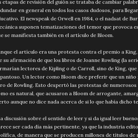
s etapas de revisión del guión se trataba de cambiar palabra
dundar en general en todos los casos dudosos, para llegar
ucativo. El newspeak de Orwell en 1984, o el nadsat de Bu
cánica suponen tematizaciones del temor que provoca est
e se manifiesta también en el artículo de Bloom.
nque el artículo era una protesta contra el premio a King,
e su afirmación de que los libros de Joanne Rowling (la ser
rmarían lectores de Kipling o de Carroll, sino de King, qu
pantoso. Un lector como Bloom dice preferir que un niño 
bro de Rowling. Esto despertó las protestas de numerosos 
mo es natural, que acusaron a Bloom de arrogante, amargo
erto aunque no dice nada acerca de si lo que había dicho te
a discusión sobre el sentido de leer y si da igual leer bueno
rece ser cada día más pertinente, ya que la industria edito
olífica, de manera que se producen millones de títulos de 