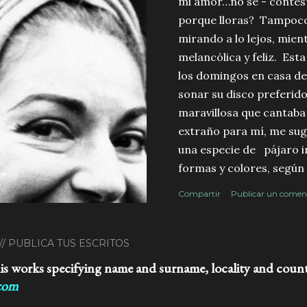
mi amor…no se - contes
porque lloras? Tampoco 
mirando a lo lejos, mien
melancólica y feliz. Est
los domingos en casa de 
sonar su disco preferido
maravillosa que cantaba
extraño para mí, me sug
una especie de pájaro i
formas y colores, según 
melodía. Pero… Porque
Compartir
Publicar un comen
Porque muchas veces t
lagrimeando..? Que pode
conmovernos de esa ma
// PUBLICA TUS ESCRITOS
me lo pregunte. 3) Con 
is works specifying name and surname, locality and count
adulto y amante de la mús
.com