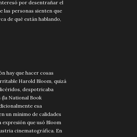
nteresó por desentrañar el
ue las personas sienten que
rca de qué están hablando,
ión hay que hacer cosas
rritable Harold Bloom, quizá
licéridos, despotricaba
 (la National Book
adicionalmente esa
ben un mínimo de calidades
 La expresión que usó Bloom
dustria cinematográfica. En