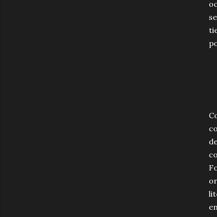
oc
se
ti
po
Co
co
de
co
Fo
or
li
en