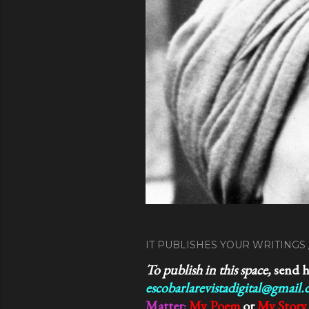
IT PUBLISHES YOUR WRITINGS 
To publish in this space,
send h
escobarlarevistadigital@gmail
Matter
:
My Poem
or
My Story