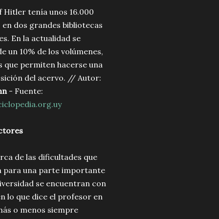
f Hitler tenía unos 16.000
s en dos grandes bibliotecas
s. En la actualidad se
de un 10% de los volúmenes,
s que permiten hacerse una
sición del acervo. // Autor:
nn
- Fuente:
iclopedia.org.uy
ctores
ca de las dificultades que
a para una parte importante
universidad se encuentran con
n lo que dice el profesor en
 más o menos siempre