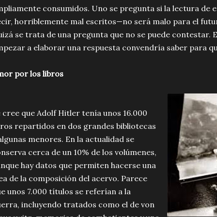
pliamente consumidos. Uno se pregunta si la lectura de es
cir, horriblemente mal escritos—no será malo para el futur
izá se trata de una pregunta que no se puede contestar. 
pezar a elaborar una respuesta convendría saber para qué
or por los libros
 cree que Adolf Hitler tenía unos 16.000
bros repartidos en dos grandes bibliotecas
algunas menores. En la actualidad se
nserva cerca de un 10% de los volúmenes,
nque hay datos que permiten hacerse una
ea de la composición del acervo. Parece
e unos 7.000 títulos se referían a la
erra, incluyendo tratados como el de von