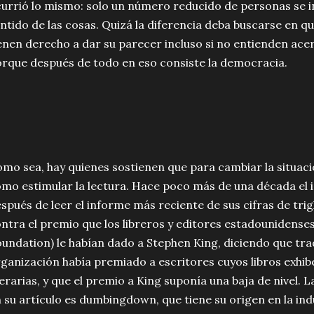
urrió lo mismo: solo un número reducido de personas se i
ntido de las cosas. Quizá la diferencia deba buscarse en q
enen derecho a dar su parecer incluso si no entienden ace
rque después de todo en eso consiste la democracia.
mo sea, hay quienes sostienen que para cambiar la situac
mo estimular la lectura. Hace poco más de una década el i
spués de leer el informe más reciente de sus cifras de trig
ntra el premio que los libreros y editores estadounidenses
undation) le habían dado a Stephen King, diciendo que tr
ganización había premiado a escritores cuyos libros exhi
terarias, y que el premio a King suponía una baja de nivel.
 su artículo es dumbingdown, que tiene su origen en la in