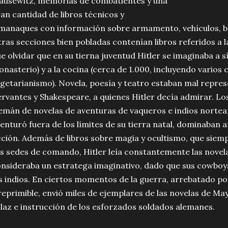
ausewitz, memorias de combatientes y una
an cantidad de libros técnicos y
manaques con información sobre armamento, vehículos, ba
ras secciones bien pobladas contenían libros referidos a la
e olvidar que en su tierna juventud Hitler se imaginaba a
nasterio) y a la cocina (cerca de 1.000, incluyendo varios
getarianismo). Novela, poesía y teatro estaban mal repres
rvantes y Shakespeare, a quienes Hitler decía admirar. Los
emán de novelas de aventuras de vaqueros e indios norte
enturó fuera de los límites de su tierra natal, dominaban 
cción. Además de libros sobre magia y ocultismo, que siem
s sedes de comando, Hitler leía constantemente las novela
nsideraba un estratega imaginativo, dado que sus cowboy
s indios. En ciertos momentos de la guerra, arrebatado p
reprimible, envió miles de ejemplares de las novelas de May 
laz e instrucción de los esforzados soldados alemanes.