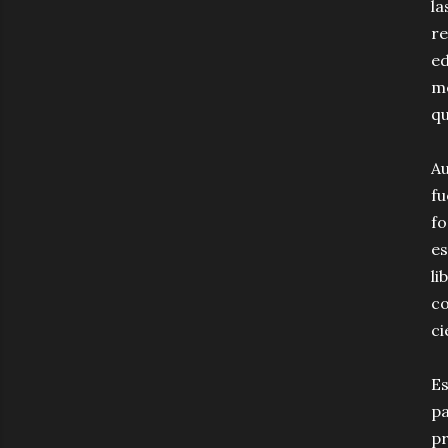
la
re
ed
me
qu
Au
fu
fo
es
li
co
ci
Es
pa
pr