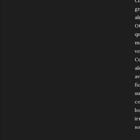
Cl
gr
al
Ot
qu
mo
ve
Ce
al
av
fi
su
co
lo
ir
so