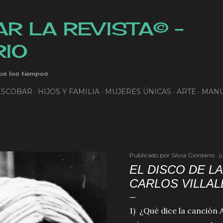
Ir al contenido principal
R LA REVISTA© -
RIO
os los tiempos
ESCOBAR
HIJOS Y FAMILIA
MUJERES ÚNICAS
ARTE
MANU
Publicado por
Silvia Giordano
j
EL DISCO DE L
CARLOS VILLAL
1) ¿Qué dice la canción