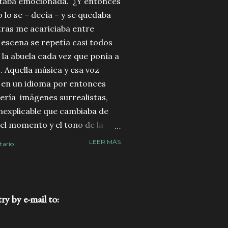
taba emocionada. ¿Y entonces
lo se – decía – y se quedaba
tras me acariciaba entre
a escena se repetía casi todos
la abuela cada vez que ponía a
. Aquella música y esa voz
 en un idioma por entonces
ería imágenes surrealistas,
nexplicable que cambiaba de
el momento y el tono de la
 lloraba la abuela..?
LEER MÁS
tario
erminamos abrazados y
r tenia aquella música para
nera..? Durante muchos años
el tiempo, convertido en
ry by e-mail to
:
ica clásica,...